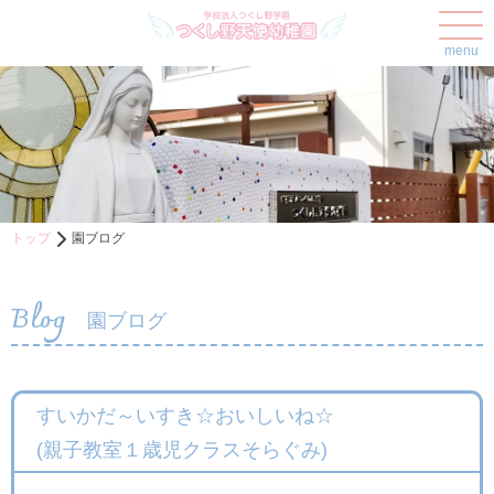
menu
トップ
園ブログ
Blog
園ブログ
すいかだ～いすき☆おいしいね☆
(親子教室１歳児クラスそらぐみ)