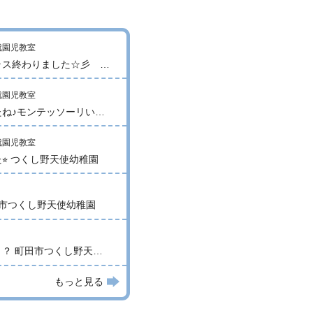
そらぐみ１学期クラス終わりました☆彡 （親子教室１歳児クラス そらぐみ）
１学期、楽しかったね♪モンテッソーリいちごクラス
⭐︎ つくし野天使幼稚園
田市つくし野天使幼稚園
地形ってなんだろう？ 町田市つくし野天使幼稚園
もっと見る