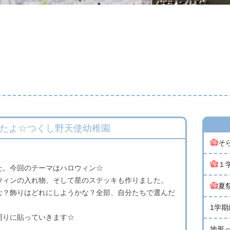
たよ☆つくし野天使幼稚園
そらぐみ
１学期
た。今回のテーマはハロウィン☆
ウィンの入れ物、そして星のステッキも作りました。
夏祭
な？飾りはどれにしようかな？全部、自分たちで選んだ
1学期
周りに貼っていきます☆
地形って