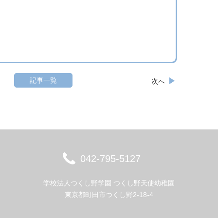
記事一覧
次へ
042-795-5127
学校法人つくし野学園 つくし野天使幼稚園
東京都町田市つくし野2-18-4