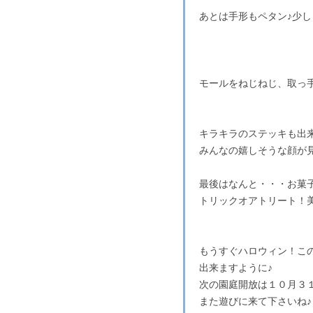
あとは手形もペタン♪少
モールをねじねじ、取っ
キラキラのステッキも出
みんなの嬉しそうな顔が
最後はなんと・・・お菓
トリックオアトリート！
もうすぐハロウィン！こ
出来ますように♪
次の園庭開放は１０月３
また遊びに来て下さいね♪