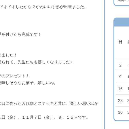
しドキドキしたかな？かわいい手形が出来ました。
手を付けたら完成です！
日
来ました！
見られて、先生たちも嬉しくなりました♪
2
子のプレゼント！
9
美味しそうなお菓子、嬉しいね。
16
23
の日に作った入れ物とステッキと共に、楽しい思い出が
30
１日（金）、１１月７日（金）、９：１５～です。