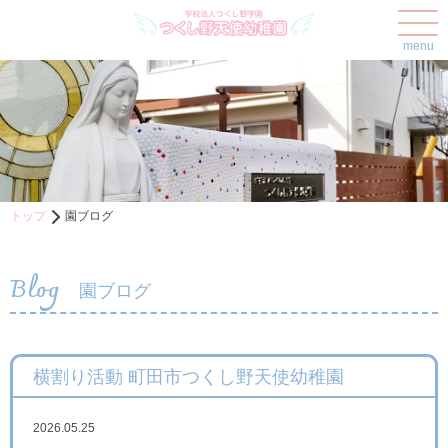
menu
トップ
園ブログ
Blog
園ブログ
横割り活動 町田市つくし野天使幼稚園
2026.05.25