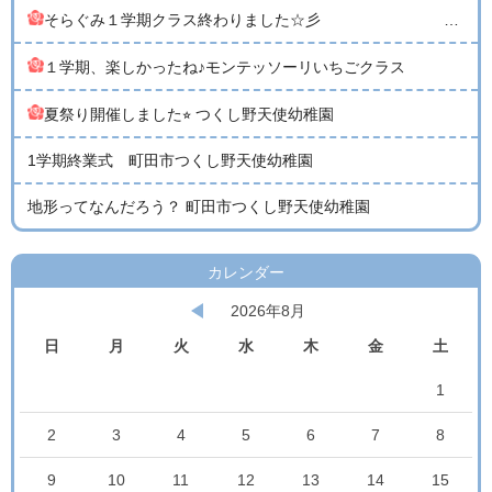
そらぐみ１学期クラス終わりました☆彡 （親子教室１歳児クラス そらぐみ）
１学期、楽しかったね♪モンテッソーリいちごクラス
夏祭り開催しました⭐︎ つくし野天使幼稚園
1学期終業式 町田市つくし野天使幼稚園
地形ってなんだろう？ 町田市つくし野天使幼稚園
カレンダー
2026年8月
日
月
火
水
木
金
土
1
2
3
4
5
6
7
8
9
10
11
12
13
14
15